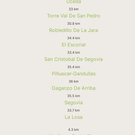
Uceda
33 km
Torre Val De San Pedro
30.8 km
Robledillo De La Jara
34.4 km
El Escorial
33.4 km
San Cristobal De Segovia
35.4 km
Piñuecar-Gandullas
36 km
Daganzo De Arriba
35.5 km
Segovia
33.7 km
La Losa
4.3 km