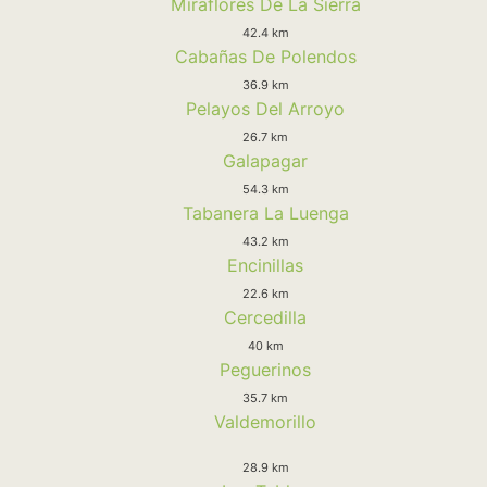
Miraflores De La Sierra
42.4 km
Cabañas De Polendos
36.9 km
Pelayos Del Arroyo
26.7 km
Galapagar
54.3 km
Tabanera La Luenga
43.2 km
Encinillas
22.6 km
Cercedilla
40 km
Peguerinos
35.7 km
Valdemorillo
28.9 km