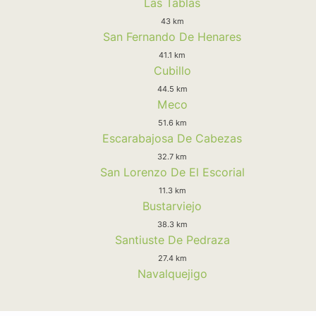
Las Tablas
43 km
San Fernando De Henares
41.1 km
Cubillo
44.5 km
Meco
51.6 km
Escarabajosa De Cabezas
32.7 km
San Lorenzo De El Escorial
11.3 km
Bustarviejo
38.3 km
Santiuste De Pedraza
27.4 km
Navalquejigo