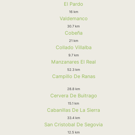
El Pardo
16 km
Valdemanco
30.7 km
Cobeña
21 km
Collado Villalba
9.7 km
Manzanares El Real
52.3 km
Campillo De Ranas
28.8 km
Cervera De Buitrago
15.1 km
Cabanillas De La Sierra
33.4 km
San Cristobal De Segovia
12.5 km