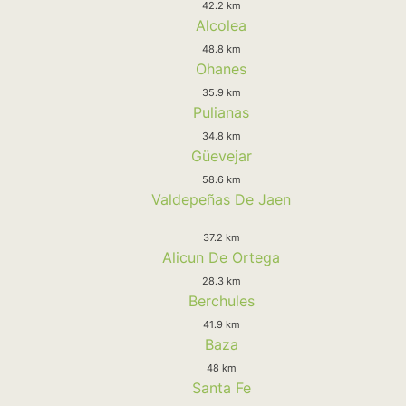
42.2 km
Alcolea
48.8 km
Ohanes
35.9 km
Pulianas
34.8 km
Güevejar
58.6 km
Valdepeñas De Jaen
37.2 km
Alicun De Ortega
28.3 km
Berchules
41.9 km
Baza
48 km
Santa Fe