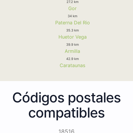
27.2 km
Gor
34 km
Paterna Del Rio
35.3 km
Huetor Vega
39.9 km
Armilla
42.9 km
Carataunas
Códigos postales
compatibles
18516