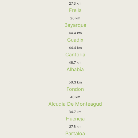
27.3 km
Freila
20 km
Bayarque
44.4 km
Guadix
44.4 km
Cantoria
46.7 km
Alhabia
50.3 km
Fondon
40 km
Alcudia De Monteagud
34.7 km
Hueneja
37.6 km
Partaloa