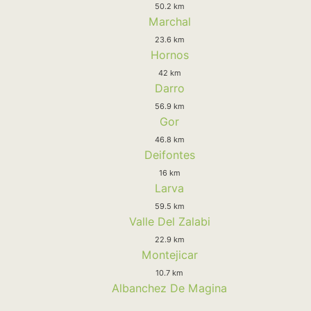
50.2 km
Marchal
23.6 km
Hornos
42 km
Darro
56.9 km
Gor
46.8 km
Deifontes
16 km
Larva
59.5 km
Valle Del Zalabi
22.9 km
Montejicar
10.7 km
Albanchez De Magina