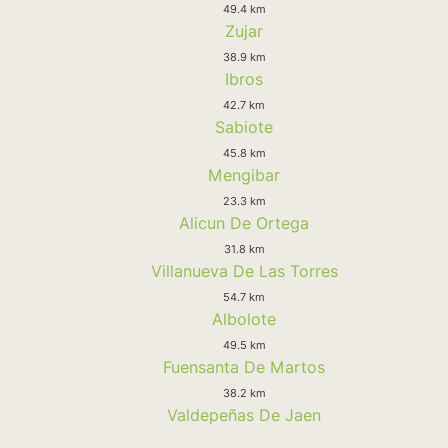
49.4 km
Zujar
38.9 km
Ibros
42.7 km
Sabiote
45.8 km
Mengibar
23.3 km
Alicun De Ortega
31.8 km
Villanueva De Las Torres
54.7 km
Albolote
49.5 km
Fuensanta De Martos
38.2 km
Valdepeñas De Jaen