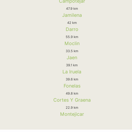
Campotejar
47.9 km
Jamilena
42 km
Darro
55.9 km
Moclin
33.5 km
Jaen
39.1 km
La Iruela
39.6 km
Fonelas
49.8 km
Cortes Y Graena
22.9 km
Montejicar