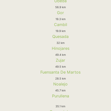
Ubeda
56.9 km
Gor
19.3 km
Cambil
19.9 km
Quesada
32 km
Hinojares
49.4 km
Zujar
49.5 km
Fuensanta De Martos
28.5 km
Noalejo
45.7 km
Purullena
35.1 km