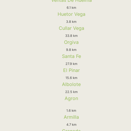
6.1 km
Huetor Vega
3.8 km
Cullar Vega
33.8 km
Orgiva
9.8 km
Santa Fe
27.9 km
El Pinar
15.6 km
Albolote
22.5 km
Agron
1.6 km
Armilla
4.7 km
Granada