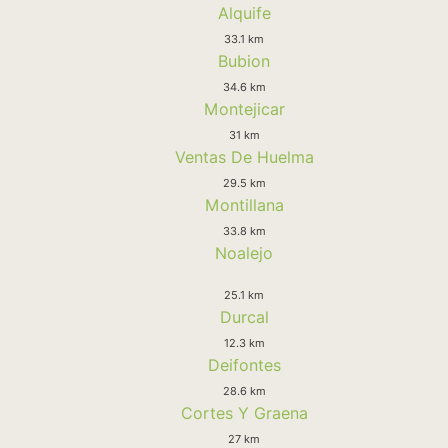
Alquife
33.1 km
Bubion
34.6 km
Montejicar
31 km
Ventas De Huelma
29.5 km
Montillana
33.8 km
Noalejo
25.1 km
Durcal
12.3 km
Deifontes
28.6 km
Cortes Y Graena
27 km