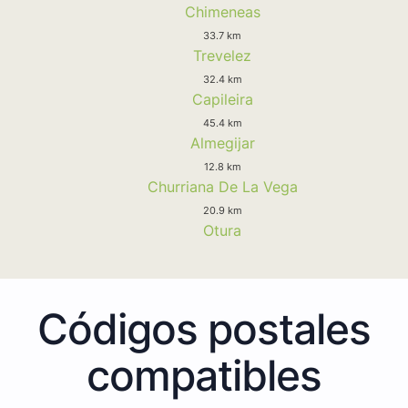
Chimeneas
33.7 km
Trevelez
32.4 km
Capileira
45.4 km
Almegijar
12.8 km
Churriana De La Vega
20.9 km
Otura
Códigos postales
compatibles