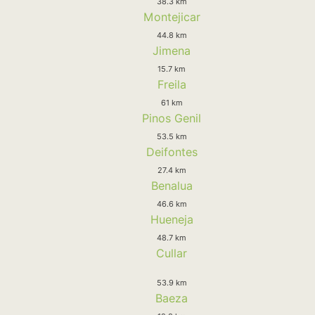
38.3 km
Montejicar
44.8 km
Jimena
15.7 km
Freila
61 km
Pinos Genil
53.5 km
Deifontes
27.4 km
Benalua
46.6 km
Hueneja
48.7 km
Cullar
53.9 km
Baeza