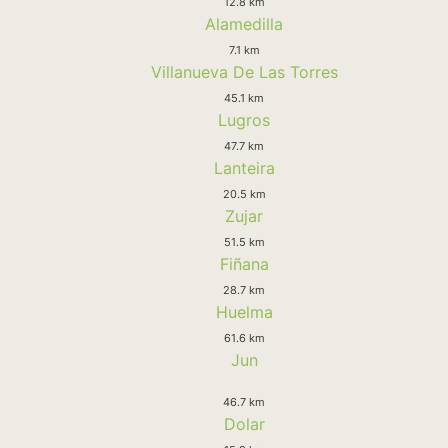
12.8 km
Alamedilla
7.1 km
Villanueva De Las Torres
45.1 km
Lugros
47.7 km
Lanteira
20.5 km
Zujar
51.5 km
Fiñana
28.7 km
Huelma
61.6 km
Jun
46.7 km
Dolar