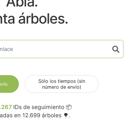
Abla.
nta árboles.
Sólo los tiempos (sin
nvío
número de envío)
.267
IDs de seguimiento 📦
madas en
12.699
árboles 🌳.