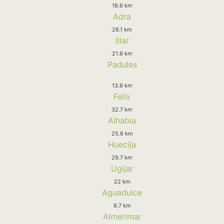
18.6 km
Adra
28.1 km
Illar
21.8 km
Padules
13.8 km
Felix
32.7 km
Alhabia
25.6 km
Huecija
29.7 km
Ugijar
22 km
Aguadulce
8.7 km
Almerimar