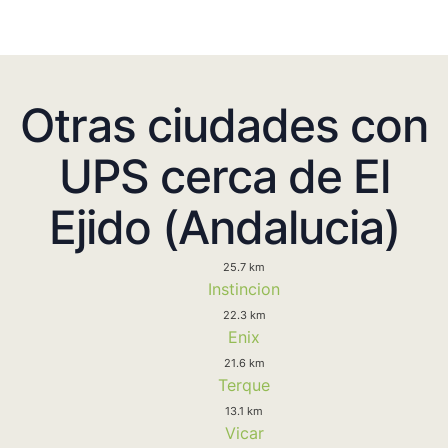
Otras ciudades con
UPS cerca de El
Ejido (Andalucia)
25.7 km
Instincion
22.3 km
Enix
21.6 km
Terque
13.1 km
Vicar