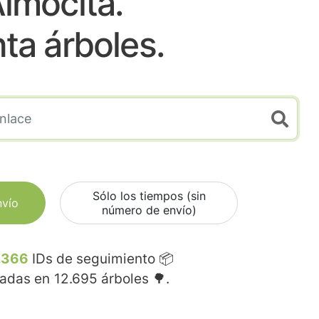
lmocita.
nta árboles.
Sólo los tiempos (sin
nvío
número de envío)
.366
IDs de seguimiento 📦
madas en
12.695
árboles 🌳.