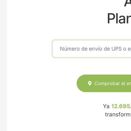
A
Pla
Comprobar el e
Ya
12.695
transfor