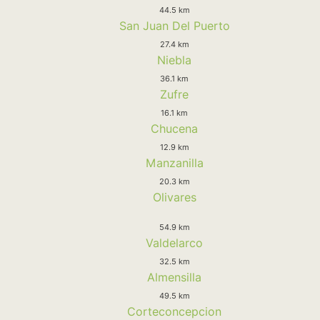
44.5 km
San Juan Del Puerto
27.4 km
Niebla
36.1 km
Zufre
16.1 km
Chucena
12.9 km
Manzanilla
20.3 km
Olivares
54.9 km
Valdelarco
32.5 km
Almensilla
49.5 km
Corteconcepcion