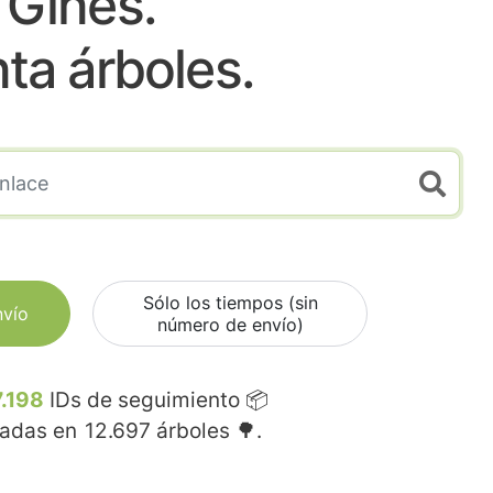
Gines.
nta árboles.
Sólo los tiempos (sin
nvío
número de envío)
.198
IDs de seguimiento 📦
madas en
12.697
árboles 🌳.