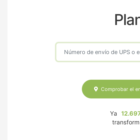
Pla
Comprobar el e
Ya
12.697
transfor