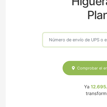
Higuera
Pla
Comprobar el e
Ya
12.695
transfor