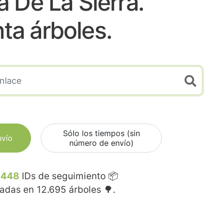
 De La Sierra.
nta árboles.
Sólo los tiempos (sin
nvío
número de envío)
.448
IDs de seguimiento 📦
madas en
12.695
árboles 🌳.