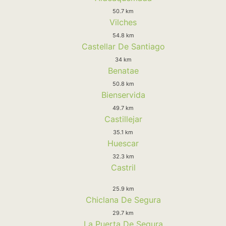
50.7 km
Vilches
54.8 km
Castellar De Santiago
34 km
Benatae
50.8 km
Bienservida
49.7 km
Castillejar
35.1 km
Huescar
32.3 km
Castril
25.9 km
Chiclana De Segura
29.7 km
La Puerta De Segura