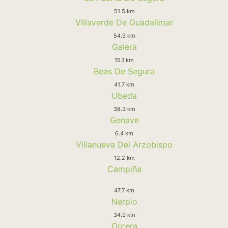
51.5 km
Villaverde De Guadalimar
54.9 km
Galera
15.1 km
Beas De Segura
41.7 km
Ubeda
38.3 km
Genave
6.4 km
Villanueva Del Arzobispo
12.2 km
Campiña
47.7 km
Nerpio
34.9 km
Orcera