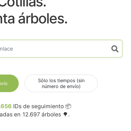
Cotillas.
nta árboles.
Sólo los tiempos (sin
nvío
número de envío)
.656
IDs de seguimiento 📦
madas en
12.697
árboles 🌳.