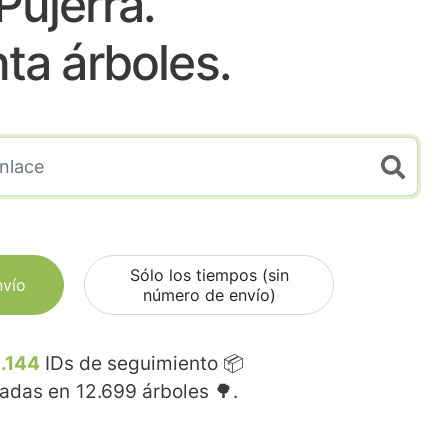
Pujerra.
nta árboles.
Sólo los tiempos (sin
nvío
número de envío)
.144
IDs de seguimiento 📦
madas en
12.699
árboles 🌳.