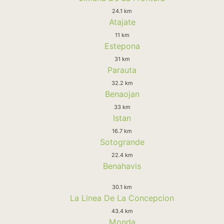
24.1 km
Atajate
11 km
Estepona
31 km
Parauta
32.2 km
Benaojan
33 km
Istan
16.7 km
Sotogrande
22.4 km
Benahavis
30.1 km
La Linea De La Concepcion
43.4 km
Monda