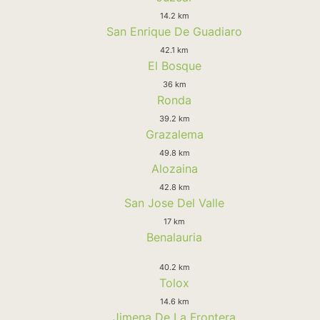
14.2 km
San Enrique De Guadiaro
42.1 km
El Bosque
36 km
Ronda
39.2 km
Grazalema
49.8 km
Alozaina
42.8 km
San Jose Del Valle
17 km
Benalauria
40.2 km
Tolox
14.6 km
Jimena De La Frontera