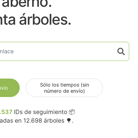
Taberno.
nta árboles.
Sólo los tiempos (sin
nvío
número de envío)
.537
IDs de seguimiento 📦
madas en
12.698
árboles 🌳.