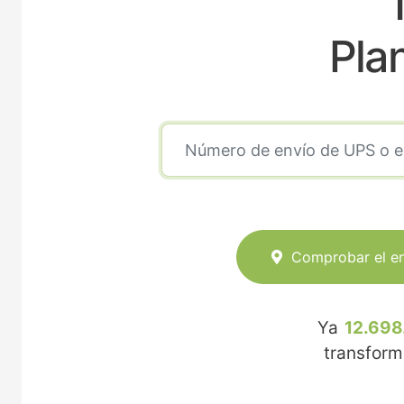
Pla
Comprobar el e
Ya
12.698
transfor