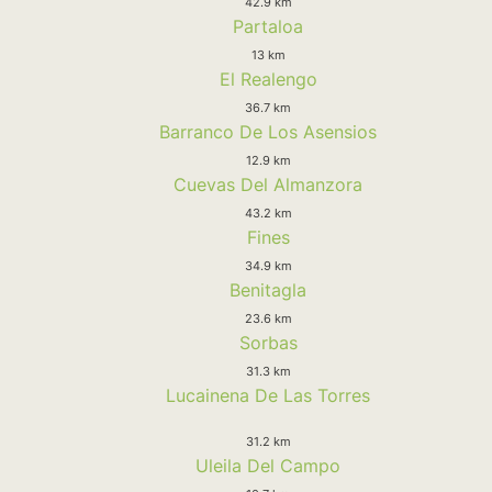
42.9 km
Partaloa
13 km
El Realengo
36.7 km
Barranco De Los Asensios
12.9 km
Cuevas Del Almanzora
43.2 km
Fines
34.9 km
Benitagla
23.6 km
Sorbas
31.3 km
Lucainena De Las Torres
31.2 km
Uleila Del Campo