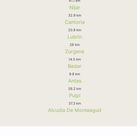
41.1 km
Nijar
32.9 km
Cantoria
20.8 km
Lubrin
26 km
Zurgena
14.5 km
Bedar
9.8 km
Antas
26.2 km
Pulpi
37.3 km
Alcudia De Monteagud