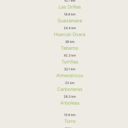
10.7 km
Las Orillas
18.6 km
Guazamara
24.4 km
Huercal-Overa
38 km
Taberno
42.3 km
Turrillas
32.1 km
Almendricos
22 km
Carboneras
28.3 km
Arboleas
13.6 km
Turre