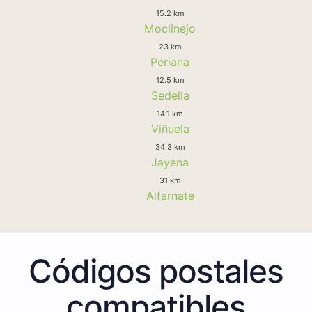
15.2 km
Moclinejo
23 km
Periana
12.5 km
Sedella
14.1 km
Viñuela
34.3 km
Jayena
31 km
Alfarnate
Códigos postales
compatibles