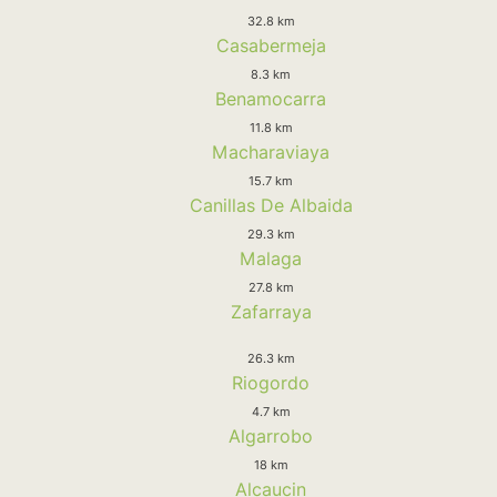
32.8 km
Casabermeja
8.3 km
Benamocarra
11.8 km
Macharaviaya
15.7 km
Canillas De Albaida
29.3 km
Malaga
27.8 km
Zafarraya
26.3 km
Riogordo
4.7 km
Algarrobo
18 km
Alcaucin