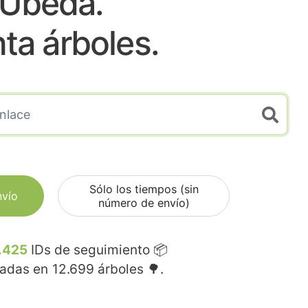
Ubeda.
nta árboles.
Sólo los tiempos (sin
nvío
número de envío)
.425
IDs de seguimiento 📦
madas en
12.699
árboles 🌳.