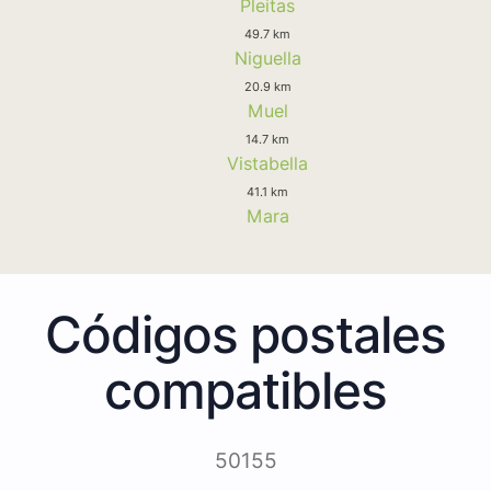
Pleitas
49.7 km
Niguella
20.9 km
Muel
14.7 km
Vistabella
41.1 km
Mara
Códigos postales
compatibles
50155