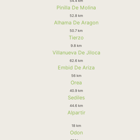
54.4 km
Pinilla De Molina
52.8 km
Alhama De Aragon
50.7 km
Tierzo
9.8 km
Villanueva De Jiloca
62.6 km
Embid De Ariza
56 km
Orea
40.9 km
Sediles
44.6 km
Alpartir
18 km
Odon