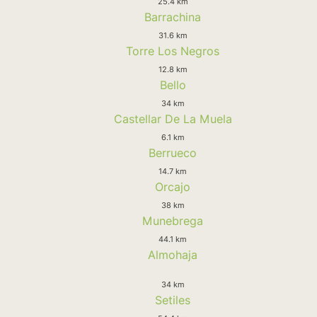
25.4 km
Barrachina
31.6 km
Torre Los Negros
12.8 km
Bello
34 km
Castellar De La Muela
6.1 km
Berrueco
14.7 km
Orcajo
38 km
Munebrega
44.1 km
Almohaja
34 km
Setiles