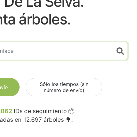
a De La Selva.
nta árboles.
Sólo los tiempos (sin
nvío
número de envío)
.862
IDs de seguimiento 📦
madas en
12.697
árboles 🌳.