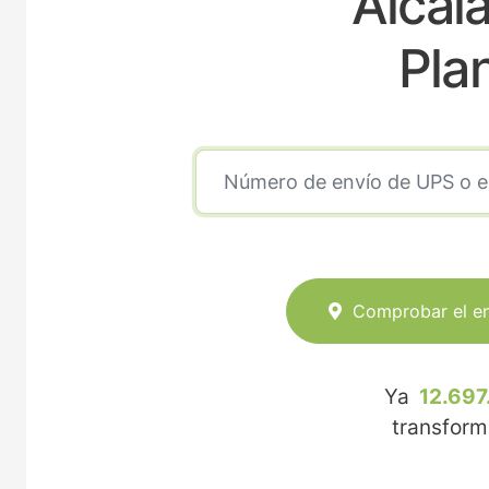
Alcal
Pla
Comprobar el e
Ya
12.697
transfor