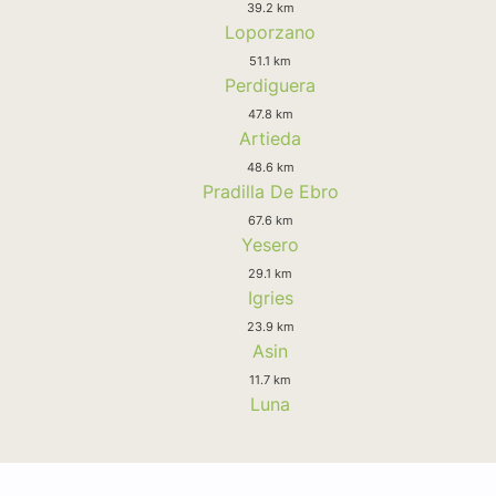
39.2 km
Loporzano
51.1 km
Perdiguera
47.8 km
Artieda
48.6 km
Pradilla De Ebro
67.6 km
Yesero
29.1 km
Igries
23.9 km
Asin
11.7 km
Luna