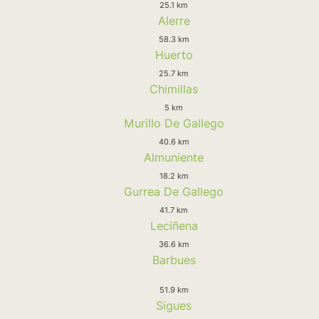
25.1 km
Alerre
58.3 km
Huerto
25.7 km
Chimillas
5 km
Murillo De Gallego
40.6 km
Almuniente
18.2 km
Gurrea De Gallego
41.7 km
Leciñena
36.6 km
Barbues
51.9 km
Sigues