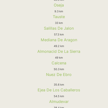
Oseja
9.3 km
Tauste
33 km
Salillas De Jalon
57.3 km
Mediana De Aragon
49.2 km
Almonacid De La Sierra
49 km
Calcena
50.3 km
Nuez De Ebro
35.6 km
Ejea De Los Caballeros
54.5 km
Almudevar
38.4 km