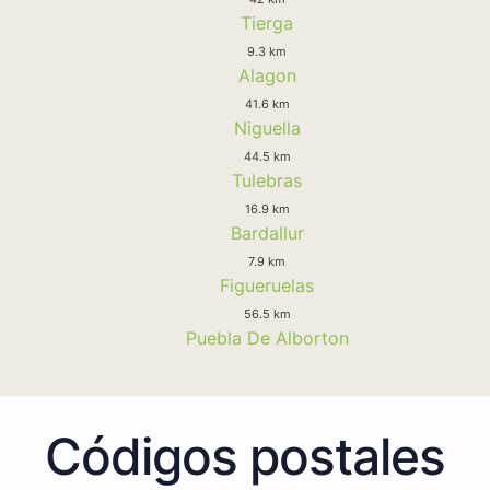
Tierga
9.3 km
Alagon
41.6 km
Niguella
44.5 km
Tulebras
16.9 km
Bardallur
7.9 km
Figueruelas
56.5 km
Puebla De Alborton
Códigos postales