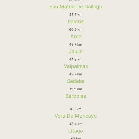
San Mateo De Gallego
43.3 km
Pastriz
60.2 km
Aren
48.7 km
Jaulin
44.9 km
Valpalmas
49.7 km
Sadaba
12.9 km
Barboles
41.1 km
Vera De Moncayo
48.4 km
Litago
42 km