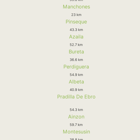
Manchones
23 km
Pinseque
43.3 km
Azaila
52.7 km
Bureta
36.6 km
Perdiguera
54.9 km
Albeta
40.9 km
Pradilla De Ebro
54.3 km
Ainzon
59.7 km
Montesusin
38.8 km