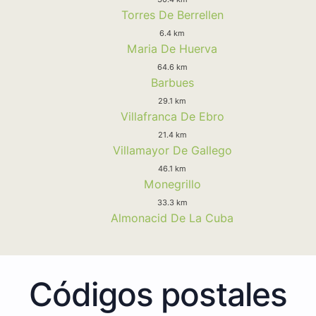
Torres De Berrellen
6.4 km
Maria De Huerva
64.6 km
Barbues
29.1 km
Villafranca De Ebro
21.4 km
Villamayor De Gallego
46.1 km
Monegrillo
33.3 km
Almonacid De La Cuba
Códigos postales