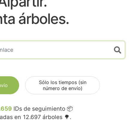
Alpartir.
nta árboles.
Sólo los tiempos (sin
nvío
número de envío)
.659
IDs de seguimiento 📦
madas en
12.697
árboles 🌳.