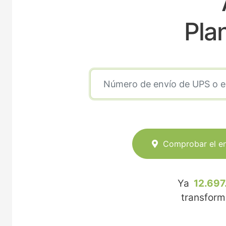
Pla
Comprobar el e
Ya
12.697
transfor