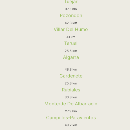
Tuejar
37.5 km
Pozondon
42.3 km
Villar Del Humo
41 km
Teruel
25.5 km
Algarra
48.8 km
Cardenete
25.3 km
Rubiales
30.3 km
Monterde De Albarracin
27.9 km
Campillos-Paravientos
49.2 km