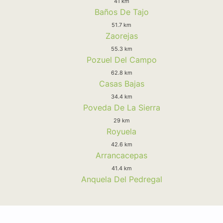
41 km
Baños De Tajo
51.7 km
Zaorejas
55.3 km
Pozuel Del Campo
62.8 km
Casas Bajas
34.4 km
Poveda De La Sierra
29 km
Royuela
42.6 km
Arrancacepas
41.4 km
Anquela Del Pedregal