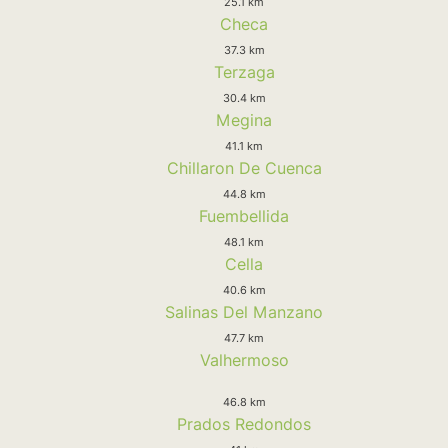
25.1 km
Checa
37.3 km
Terzaga
30.4 km
Megina
41.1 km
Chillaron De Cuenca
44.8 km
Fuembellida
48.1 km
Cella
40.6 km
Salinas Del Manzano
47.7 km
Valhermoso
46.8 km
Prados Redondos