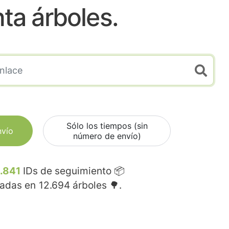
nta árboles.
Sólo los tiempos (sin
nvío
número de envío)
.841
IDs de seguimiento 📦
madas en
12.694
árboles 🌳.