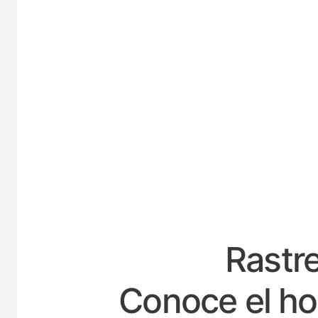
E
Rastre
Conoce el hor