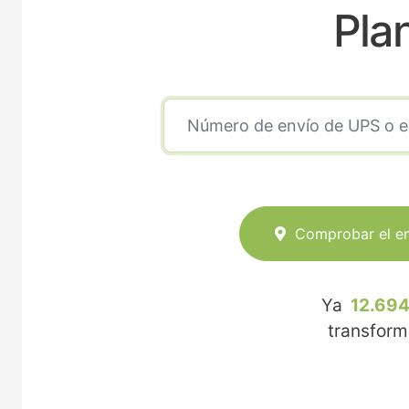
Pla
Comprobar el e
Ya
12.694
transfor