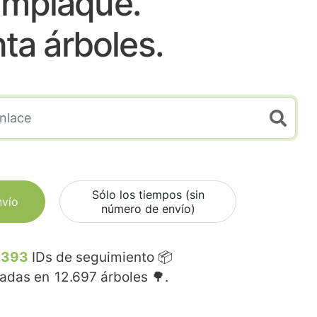
mpiaque.
nta árboles.
Sólo los tiempos (sin
nvío
número de envío)
.393
IDs de seguimiento 📦
madas en
12.697
árboles 🌳.