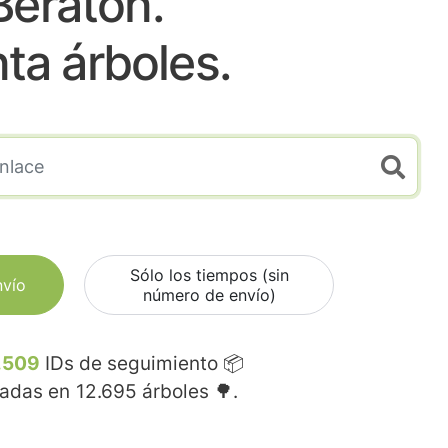
Beraton.
nta árboles.
Sólo los tiempos (sin
nvío
número de envío)
.509
IDs de seguimiento 📦
madas en
12.695
árboles 🌳.