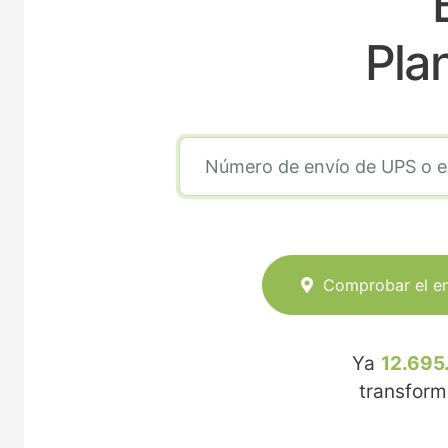
Pla
Comprobar el e
Ya
12.695
transfor