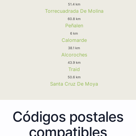
51.4 km
Torrecuadrada De Molina
60.8 km
Peñalen
6 km
Calomarde
38.1 km
Alcoroches
43.9 km
Traid
50.6 km
Santa Cruz De Moya
Códigos postales
compatibles