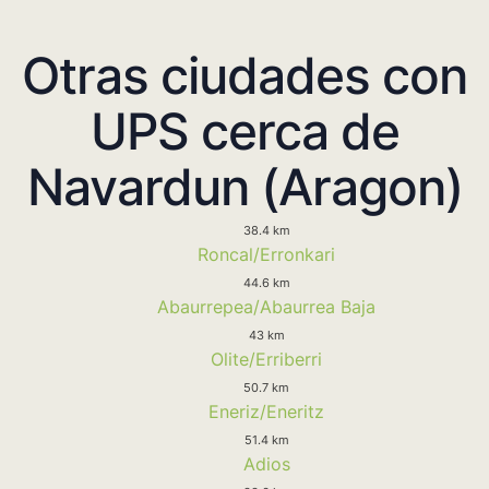
Otras ciudades con
UPS cerca de
Navardun (Aragon)
38.4 km
Roncal/Erronkari
44.6 km
Abaurrepea/Abaurrea Baja
43 km
Olite/Erriberri
50.7 km
Eneriz/Eneritz
51.4 km
Adios