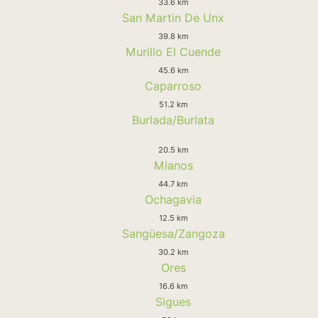
33.6 km
San Martin De Unx
39.8 km
Murillo El Cuende
45.6 km
Caparroso
51.2 km
Burlada/Burlata
20.5 km
Mianos
44.7 km
Ochagavia
12.5 km
Sangüesa/Zangoza
30.2 km
Ores
16.6 km
Sigues