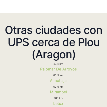
Otras ciudades con
UPS cerca de Plou
(Aragon)
27.4 km
Palomar De Arroyos
65.9 km
Almohaja
62.6 km
Mirambel
26.1 km
Letux