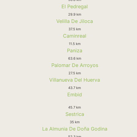
El Pedregal
29.9 km
Velilla De Jiloca
37.5 km
Caminreal
11.5 km
Paniza
63.6 km
Palomar De Arroyos
27.5 km
Villanueva Del Huerva
43.7 km
Embid
45.7 km
Sestrica
35 km
La Almunia De Doña Godina
52.3 km