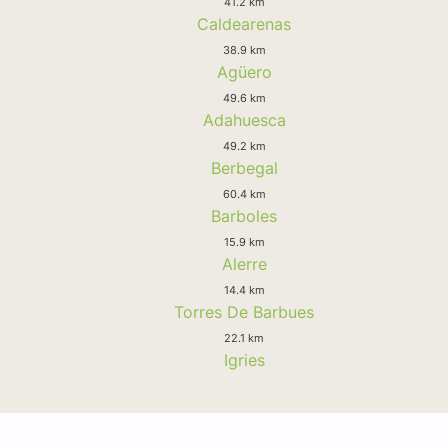
41.2 km
Caldearenas
38.9 km
Agüero
49.6 km
Adahuesca
49.2 km
Berbegal
60.4 km
Barboles
15.9 km
Alerre
14.4 km
Torres De Barbues
22.1 km
Igries