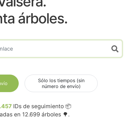
Valsera.
nta árboles.
Sólo los tiempos (sin
nvío
número de envío)
.457
IDs de seguimiento 📦
madas en
12.699
árboles 🌳.