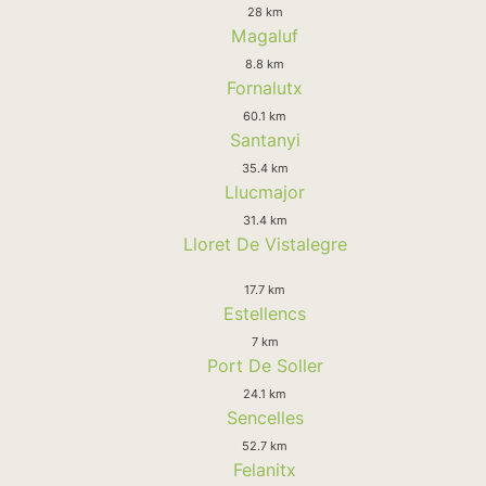
28 km
Magaluf
8.8 km
Fornalutx
60.1 km
Santanyi
35.4 km
Llucmajor
31.4 km
Lloret De Vistalegre
17.7 km
Estellencs
7 km
Port De Soller
24.1 km
Sencelles
52.7 km
Felanitx