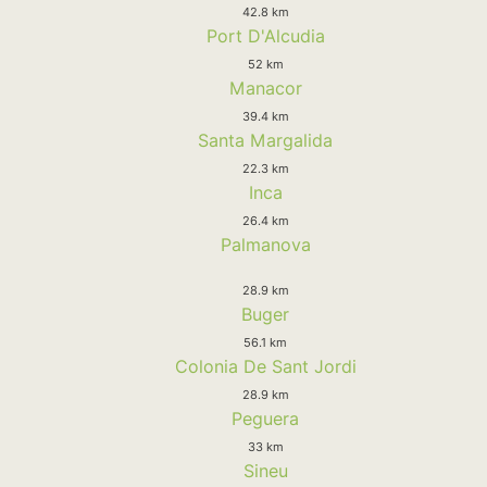
42.8 km
Port D'Alcudia
52 km
Manacor
39.4 km
Santa Margalida
22.3 km
Inca
26.4 km
Palmanova
28.9 km
Buger
56.1 km
Colonia De Sant Jordi
28.9 km
Peguera
33 km
Sineu