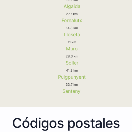
Algaida
27.7 km
Fornalutx
14.8 km
Lloseta
11 km
Muro
28.6 km
Soller
41.2 km
Puigpunyent
33.7 km
Santanyi
Códigos postales