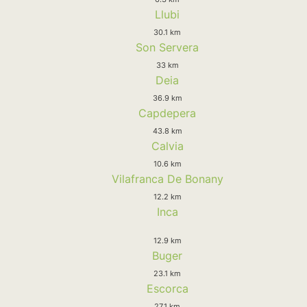
Llubi
30.1 km
Son Servera
33 km
Deia
36.9 km
Capdepera
43.8 km
Calvia
10.6 km
Vilafranca De Bonany
12.2 km
Inca
12.9 km
Buger
23.1 km
Escorca
27.1 km