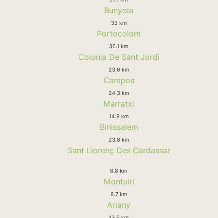
Bunyola
33 km
Portocolom
36.1 km
Colonia De Sant Jordi
23.6 km
Campos
24.3 km
Marratxi
14.9 km
Binissalem
23.8 km
Sant Llorenç Des Cardassar
8.8 km
Montuiri
8.7 km
Ariany
13.6 km