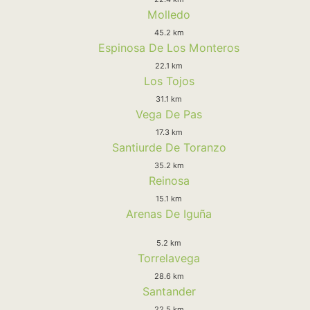
Molledo
45.2 km
Espinosa De Los Monteros
22.1 km
Los Tojos
31.1 km
Vega De Pas
17.3 km
Santiurde De Toranzo
35.2 km
Reinosa
15.1 km
Arenas De Iguña
5.2 km
Torrelavega
28.6 km
Santander
22.5 km