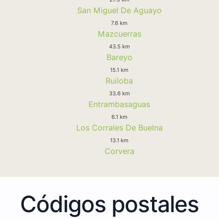
San Miguel De Aguayo
7.6 km
Mazcuerras
43.5 km
Bareyo
15.1 km
Ruiloba
33.6 km
Entrambasaguas
6.1 km
Los Corrales De Buelna
13.1 km
Corvera
Códigos postales