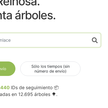
Reinosa.
nta árboles.
Sólo los tiempos (sin
nvío
número de envío)
.440
IDs de seguimiento 📦
madas en
12.695
árboles 🌳.