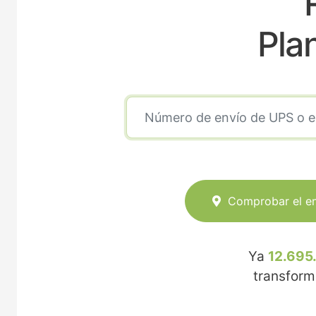
Pla
Comprobar el e
Ya
12.695
transfor