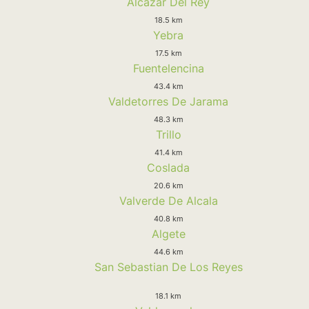
Alcazar Del Rey
18.5 km
Yebra
17.5 km
Fuentelencina
43.4 km
Valdetorres De Jarama
48.3 km
Trillo
41.4 km
Coslada
20.6 km
Valverde De Alcala
40.8 km
Algete
44.6 km
San Sebastian De Los Reyes
18.1 km