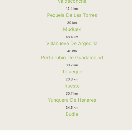
Valdeconcha
12.4 km
Pezuela De Las Torres
39 km
Muduex
48.4 km
Villanueva De Argecilla
46 km
Portalrubio De Guadamejud
33.7 km
Trijueque
20.3 km
Irueste
30.7 km
Yunquera De Henares
34.5 km
Budia