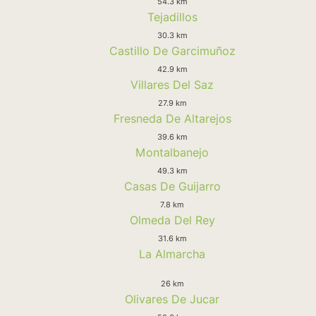
54.3 km
Tejadillos
30.3 km
Castillo De Garcimuñoz
42.9 km
Villares Del Saz
27.9 km
Fresneda De Altarejos
39.6 km
Montalbanejo
49.3 km
Casas De Guijarro
7.8 km
Olmeda Del Rey
31.6 km
La Almarcha
26 km
Olivares De Jucar