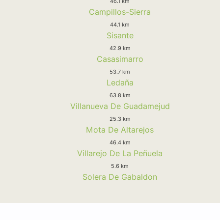
46.1 km
Campillos-Sierra
44.1 km
Sisante
42.9 km
Casasimarro
53.7 km
Ledaña
63.8 km
Villanueva De Guadamejud
25.3 km
Mota De Altarejos
46.4 km
Villarejo De La Peñuela
5.6 km
Solera De Gabaldon