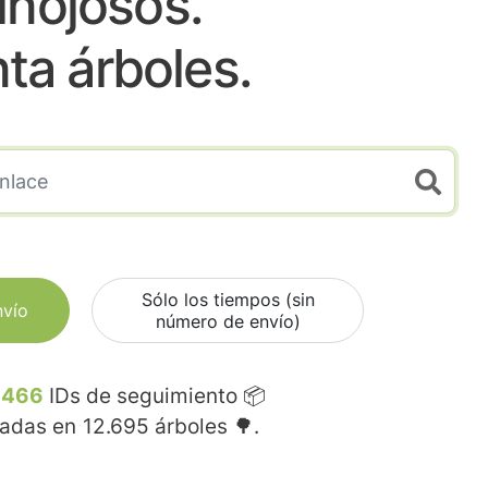
inojosos.
nta árboles.
Sólo los tiempos (sin
nvío
número de envío)
.466
IDs de seguimiento 📦
madas en
12.695
árboles 🌳.