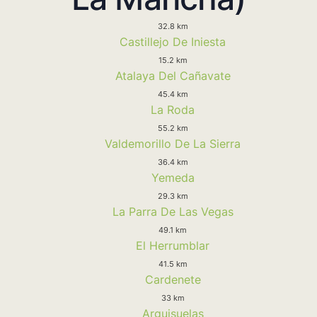
32.8 km
Castillejo De Iniesta
15.2 km
Atalaya Del Cañavate
45.4 km
La Roda
55.2 km
Valdemorillo De La Sierra
36.4 km
Yemeda
29.3 km
La Parra De Las Vegas
49.1 km
El Herrumblar
41.5 km
Cardenete
33 km
Arguisuelas