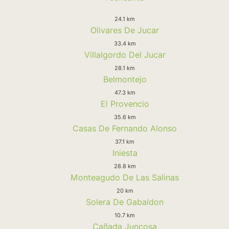
24.1 km
Olivares De Jucar
33.4 km
Villalgordo Del Jucar
28.1 km
Belmontejo
47.3 km
El Provencio
35.6 km
Casas De Fernando Alonso
37.1 km
Iniesta
28.8 km
Monteagudo De Las Salinas
20 km
Solera De Gabaldon
10.7 km
Cañada Juncosa