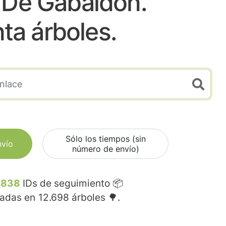
 De Gabaldon.
nta árboles.
Sólo los tiempos (sin
nvío
número de envío)
.838
IDs de seguimiento 📦
madas en
12.698
árboles 🌳.