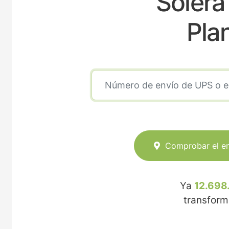
Solera
Pla
Comprobar el e
Ya
12.698
transfor